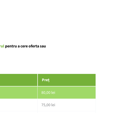
rul
pentru a cere oferta sau
Preț
80,00
lei
75,00
lei