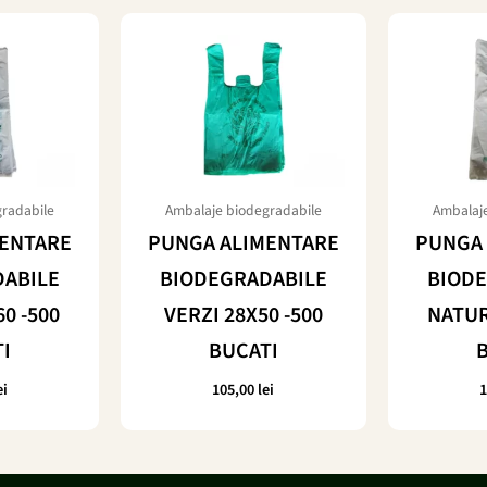
radabile
Ambalaje biodegradabile
Ambalaje
MENTARE
PUNGA ALIMENTARE
PUNGA 
DABILE
BIODEGRADABILE
BIODE
0 -500
VERZI 28X50 -500
NATUR
I
BUCATI
ei
105,00
lei