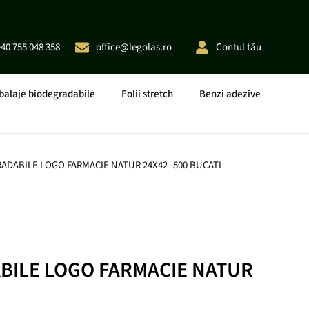
+40 755 048 358
office@legolas.ro
Contul tău
alaje biodegradabile
Folii stretch
Benzi adezive
ADABILE LOGO FARMACIE NATUR 24X42 -500 BUCATI
BILE LOGO FARMACIE NATUR