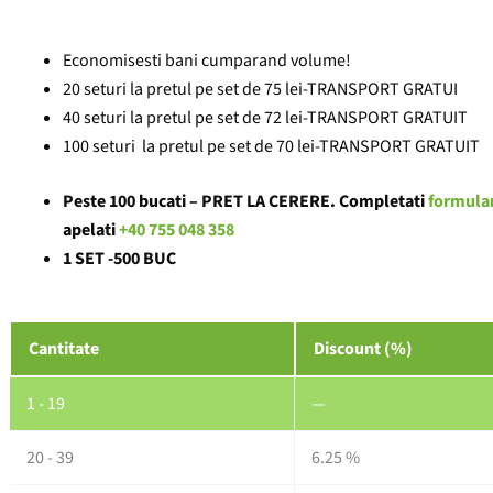
Economisesti bani cumparand volume!
20 seturi la pretul pe set de 75 lei
-TRANSPORT GRATUI
40 seturi la pretul pe set de 72 lei
-TRANSPORT GRATUIT
100
seturi la pretul pe set de 70 lei
-TRANSPORT GRATUIT
Peste 100 bucati – PRET LA CERERE. Completati
formula
apelati
+40 755 048 358
1 SET -500 BUC
Cantitate
Cantitate
Discount (%)
PUNGA
ALIMENTARE
BIODEGRADABILE
1 - 19
—
LOGO
FARMACIE
20 - 39
6.25 %
NATUR
24X42