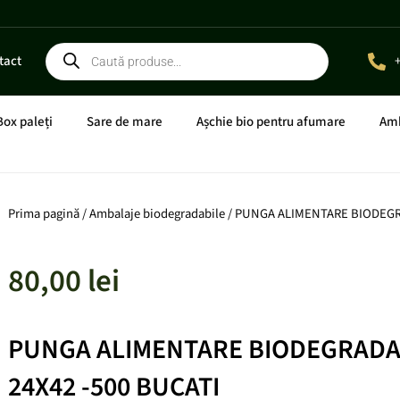
Products
tact
search
ste 800 Lei
x
Box paleți
Sare de mare
Așchie bio pentru afumare
Amb
Prima pagină
/
Ambalaje biodegradabile
/ PUNGA ALIMENTARE BIODEGR
80,00
lei
PUNGA ALIMENTARE BIODEGRADA
24X42 -500 BUCATI