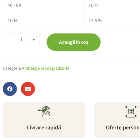
-500
40 - 99
10 %
BUCATI
100+
12.5 %
-
+
Adaugă în coș
Categorie
Ambalaje biodegradabile
Livrare rapidă
Oferte person