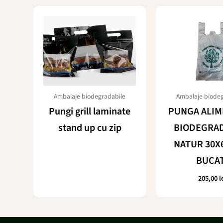
Ambalaje biodegradabile
Ambalaje biodeg
Pungi grill laminate
PUNGA ALI
stand up cu zip
BIODEGRA
NATUR 30X6
BUCAT
205,00
l