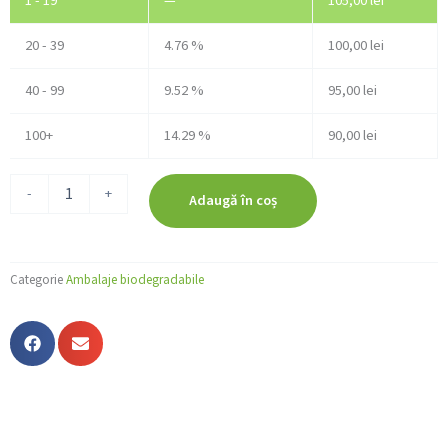
1 - 19
—
105,00
lei
BIODEGRADABILE
VERZI
28X50
20 - 39
4.76 %
100,00
lei
-500
BUCATI
40 - 99
9.52 %
95,00
lei
100+
14.29 %
90,00
lei
-
+
Adaugă în coș
Categorie
Ambalaje biodegradabile