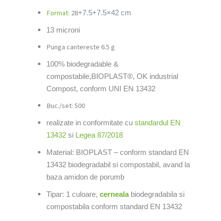
Format:
28
+7.5+7.5×42 cm
13 microni
Punga cantereste 6.5 g
100% biodegradable &
compostabile,BIOPLAST®, OK industrial
Compost, conform UNI EN 13432
Buc./set: 500
realizate in conformitate cu
standardul EN
13432
si
Legea 87/2018
Material: BIOPLAST – conform standard EN
13432 biodegradabil si compostabil, avand la
baza amidon de porumb
Tipar: 1 culoare,
cerneala
biodegradabila si
compostabila conform standard EN 13432