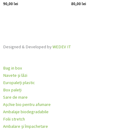
90,00
lei
80,00
lei
Designed & Developed by
WEDEV IT
Bag in box
Navete și lăzi
Europaleți plastic
Box paleți
Sare de mare
Așchie bio pentru afumare
Ambalaje biodegradabile
Folii stretch
Ambalare și împachetare