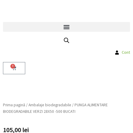
Skip
to
Livrare gratuită la comenzile peste
content
800 Lei la produsele Bag in Box
Cont
0
Cart
Prima pagină
/
Ambalaje biodegradabile
/ PUNGA ALIMENTARE
BIODEGRADABILE VERZI 28X50 -500 BUCATI
105,00
lei