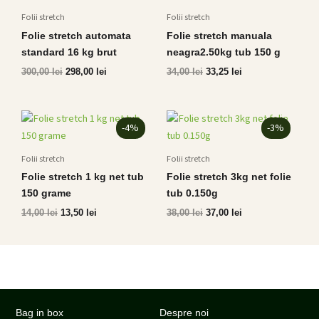
fost:
298,00 lei.
fost:
33,25 lei.
Folii stretch
Folii stretch
300,00 lei.
34,00 lei.
Folie stretch automata
Folie stretch manuala
standard 16 kg brut
neagra2.50kg tub 150 g
300,00
lei
298,00
lei
34,00
lei
33,25
lei
Prețul
Prețul
Prețul
Prețul
-4%
-3%
inițial
curent
inițial
curent
a
este:
a
este:
fost:
13,50 lei.
fost:
37,00 lei.
Folii stretch
Folii stretch
14,00 lei.
38,00 lei.
Folie stretch 1 kg net tub
Folie stretch 3kg net folie
150 grame
tub 0.150g
14,00
lei
13,50
lei
38,00
lei
37,00
lei
Bag in box
Despre noi