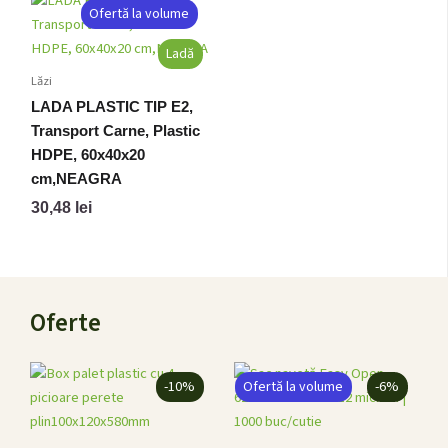
Ofertă la volume
Ladă
Lăzi
LADA PLASTIC TIP E2,
Transport Carne, Plastic
HDPE, 60x40x20
cm,NEAGRA
30,48
lei
Oferte
Prețul
Prețul
Prețul
Prețul
-10%
Ofertă la volume
-6%
inițial
curent
inițial
curent
a
este:
a
este:
fost:
720,00 lei.
fost:
423,00 lei.
800,00 lei.
450,00 lei.