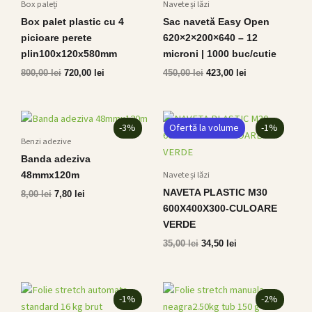
Box paleți
Navete și lăzi
Box palet plastic cu 4
Sac navetă Easy Open
picioare perete
620×2×200×640 – 12
plin100x120x580mm
microni | 1000 buc/cutie
800,00
lei
720,00
lei
450,00
lei
423,00
lei
Prețul
Prețul
Prețul
Prețul
-3%
Ofertă la volume
-1%
inițial
curent
inițial
curent
a
este:
a
este:
Benzi adezive
fost:
7,80 lei.
fost:
34,50 lei.
Banda adeziva
8,00 lei.
35,00 lei.
Navete și lăzi
48mmx120m
NAVETA PLASTIC M30
8,00
lei
7,80
lei
600X400X300-CULOARE
VERDE
35,00
lei
34,50
lei
Prețul
Prețul
Prețul
Prețul
-1%
-2%
inițial
curent
inițial
curent
a
este:
a
este: