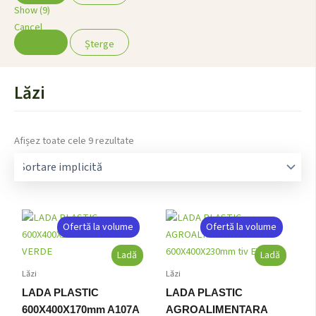
Show
(
9
)
Cancel
Aplică
Șterge
Lăzi
Afișez toate cele 9 rezultate
Ofertă la volume
Ofertă la volume
Ladă
Ladă
Lăzi
Lăzi
LADA PLASTIC
LADA PLASTIC
600X400X170mm A107A
AGROALIMENTARA