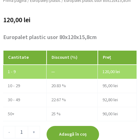
Prima pagină
/
Europaleți plastic
/ Europalet plastic usor 80x120x15,8cm
120,00
lei
Europalet plastic usor 80x120x15,8cm
Cantitate
Cantitate
Discount (%)
Preț
Europalet
plastic
1 - 9
—
120,00
lei
usor
80x120x15,8cm
10 - 29
20.83 %
95,00
lei
30 - 49
22.67 %
92,80
lei
50+
25 %
90,00
lei
-
+
Adaugă în coș