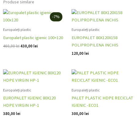
Produse similare
Prețul
Prețul
inițial
curent
-7%
a
este:
fost:
430,00 lei.
Europaleți plastic
Europaleți plastic
460,00 lei.
Europalet plastic igienic 100×120
EUROPALET 80X120X158
POLIPROPILENA INCHIS
460,00
lei
430,00
lei
120,00
lei
Europaleți plastic
Europaleți plastic
EUROPALET IGIENIC 80X120
PALET PLASTIC HDPE RECICLAT
HDPE VIRGIN HP-1
IGIENIC -ECO1
380,00
lei
300,00
lei