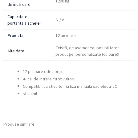
1200 kg
de încărcare
Capacitate
N / A
portantă a schelei
Proiecta
12 picioare
Există, de asemenea, posibilitatea
Alte date
producției personalizate (culoare)!
12 picioare dde sprijin
4- cai de intrare cu stivuitorul
Compatibil cu stivuitor si liza manuala sau electricC
stivuibil
Produse similare