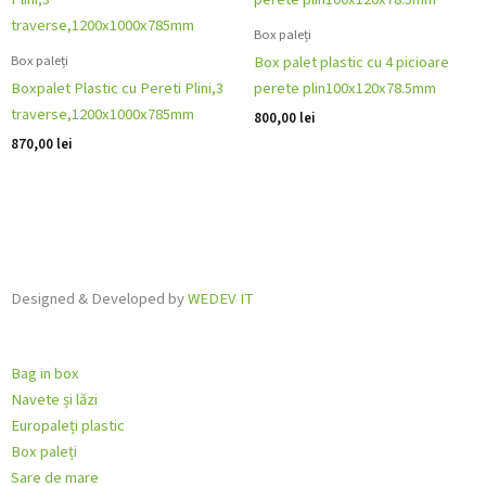
Box paleți
Box paleți
Box palet plastic cu 4 picioare
Boxpalet Plastic cu Pereti Plini,3
perete plin100x120x78.5mm
traverse,1200x1000x785mm
800,00
lei
870,00
lei
Designed & Developed by
WEDEV IT
Bag in box
Navete și lăzi
Europaleți plastic
Box paleți
Sare de mare