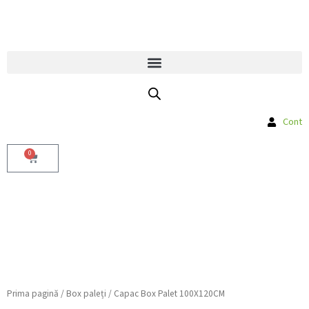
Skip
to
Livrare gratuită la comenzile peste
content
800 Lei la produsele Bag in Box
Cont
0
Cart
Prima pagină
/
Box paleți
/ Capac Box Palet 100X120CM