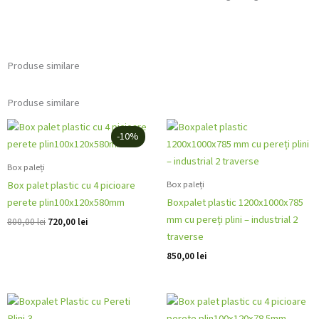
Produse similare
Produse similare
Prețul
Prețul
inițial
curent
-10%
a
este:
fost:
720,00 lei.
Box paleți
800,00 lei.
Box paleți
Box palet plastic cu 4 picioare
perete plin100x120x580mm
Boxpalet plastic 1200x1000x785
mm cu pereți plini – industrial 2
800,00
lei
720,00
lei
traverse
850,00
lei