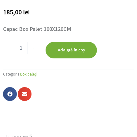
185,00
lei
Capac Box Palet 100X120CM
Cantitate
-
+
Adaugă în coș
Capac
Box
Palet
100X120CM
Categorie
Box paleți
Livrare rapidă