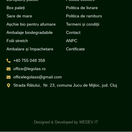
Box paleți
Politica de livrare
Sare de mare
Politica de ramburs
Așchie bio pentru afumare
Termeni și condiții
Ambalaje biodegradabile
Contact
Folii stretch
ANPC
Ambalare și împachetare
Certificate
+40 755 048 358
office@legolas.ro
officelegolass@gmail.com
Strada Râtului, Nr. 23, comuna Jucu de Mijloc, jud. Cluj
Designed & Developed by
WEDEV IT